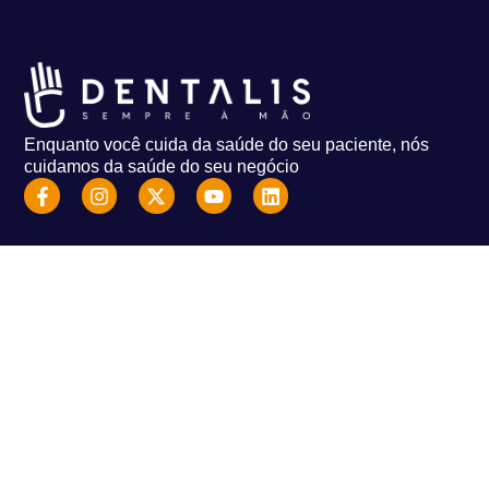
Enquanto você cuida da saúde do seu paciente, nós
cuidamos da saúde do seu negócio
Fale Conosco
Av. Queiroz Filho, 1700, sala 307, torre D – Vila Leopoldina, SP
imprensa@dentalis.com.br
sac@dentalis.com.br
+55 11 3168-9274