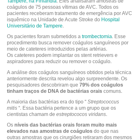
Tampere, na Finlândia
. Eles analisaram amostras de
coágulos de 75 pessoas vítimas de AVC. Todos os
pacientes receberam tratamento de emergência por AVC
isquêmico na Unidade de Acute Stroke do
Hospital
Universitário de Tampere
.
Os pacientes foram submetidos a
trombectomia
. Esse
procedimento busca remover coágulos sanguíneos por
meio de cateteres introduzidos pelas artérias.
Os cateteres podem implantar os stent retrievers e
aspiradores para reduzir ou remover o coágulo.
A análise dos coágulos sanguíneos obtidos pela técnica
anteriormente descrita revelou algo surpreendente. Os
pesquisadores descobriram que
79% dos coágulos
tinham traços de DNA de bactérias orais
comuns.
A maioria das bactérias era do tipo “
Streptococcus
mitis
“. Essa bactéria pertence a um grupo que os
cientistas chamam de
estreptococos viridans
.
Os
níveis das bactérias orais foram muito mais
elevados nas amostras de coágulos
do que nas
outras amostras que os cirurgiões retiraram dos mesmos