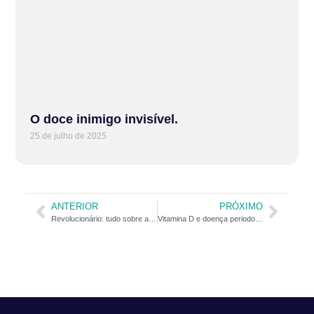
O doce inimigo invisível.
25 de julho de 2025
ANTERIOR
PRÓXIMO
Revolucionário: tudo sobre a vacina contra o câncer oral por HPV
Vitamina D e doença periodontal, existe relação?