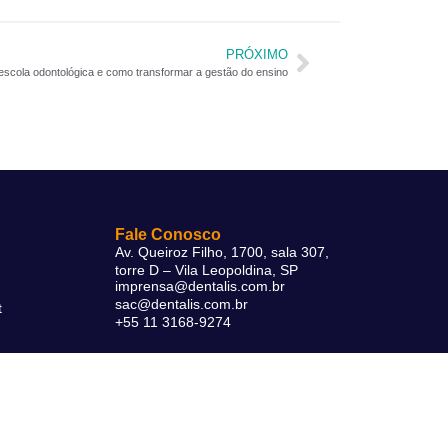
PRÓXIMO
escola odontológica e como transformar a gestão do ensino
Fale Conosco
Av. Queiroz Filho, 1700, sala 307,
torre D – Vila Leopoldina, SP
imprensa@dentalis.com.br
sac@dentalis.com.br
t
+55 11 3168-9274