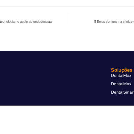
tecnologia no apoio ao endodontista
5 Erros comuns na clínica-
Soluções
DentalFlex
DentalMax
DentalSmar