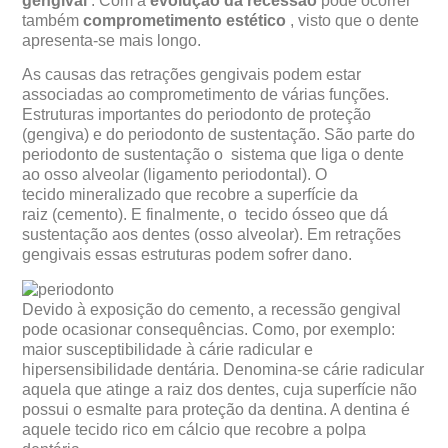
gengival
. Com a
evolução da recessão
pode ocorrer
também
comprometimento estético
, visto que o dente
apresenta-se mais longo.
As causas das retrações gengivais podem estar
associadas ao comprometimento de várias funções.
Estruturas importantes do periodonto de proteção
(gengiva) e do periodonto de sustentação. São parte do
periodonto de sustentação o
sistema que liga o dente
ao osso alveolar
(ligamento periodontal). O
tecido
mineralizado que recobre a superfície da
raiz
(cemento). E finalmente, o
tecido ósseo que dá
sustentação aos dentes (osso alveolar). Em retrações
gengivais essas estruturas podem sofrer dano
.
Devido à exposição do cemento, a recessão gengival
pode ocasionar consequências. Como, por exemplo:
maior susceptibilidade à cárie radicular e
hipersensibilidade dentária. Denomina-se cárie radicular
aquela que atinge a raiz dos dentes, cuja superfície não
possui o esmalte para proteção da dentina. A dentina é
aquele tecido rico em cálcio que recobre a polpa