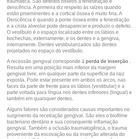
traumática. São defeitos ósseos a fenestração e
deiscência. A primeira diz respeito às raízes quando
estão proeminentes e a cortical óssea é muito fina. A
Deiscência é quando a ponte óssea entre a fenestração
e a crista alveolar pode desaparecer e produzir o defeito.
O vestíbulo é o espaço localizado entre os lábios e
bochechas, externamente, e os dentes e a gengiva,
internamente. Dentes vestibularizados são dentes
projetados no espaço do vestíbulo.
A recessão gengival corresponde à
perda de inserção
.
Resulta em uma posição mais inferior da margem
gengival livre, em qualquer parte da superfície da raiz
exposta. Pode estar presente em ambos os arcos, nas
faces da parte de frente para os lábios (vestibular) e a
parte voltada para língua nos dentes inferiores (lingual) e
também em quaisquer dentes.
Alguns fatores são considerados causas importantes no
surgimento da recetração gengival. São eles o biofilme
bacteriano dentário e sua consequente inflamação
gengival. Também a oclusão traumatogênica, o trauma
proveniente da escovação ou da inserção alterada do