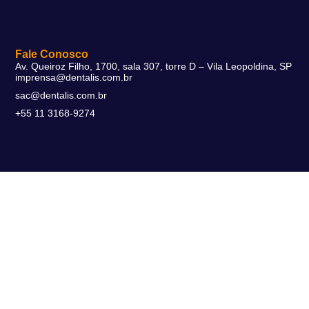
Fale Conosco
Av. Queiroz Filho, 1700, sala 307, torre D – Vila Leopoldina, SP
imprensa@dentalis.com.br
sac@dentalis.com.br
+55 11 3168-9274
Soluções
DentalFlex
DentalMax
DentalSmart