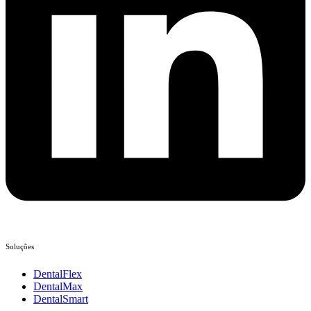
Soluções
DentalFlex
DentalMax
DentalSmart