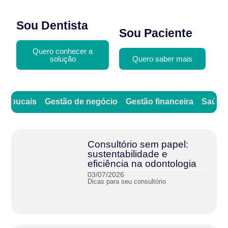
Sou Dentista
Sou Paciente
Quero conhecer a
solução
Quero saber mais
as bucais
Gestão de negócio
Gestão financeira
Saúde 
Consultório sem papel:
sustentabilidade e
eficiência na odontologia
03/07/2026
Dicas para seu consultório