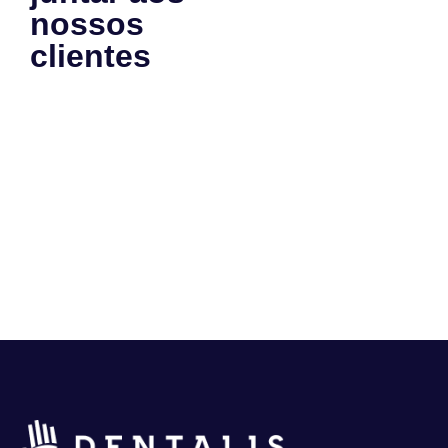
nossos
clientes
e
se tornar
um case
de
sucesso
também?