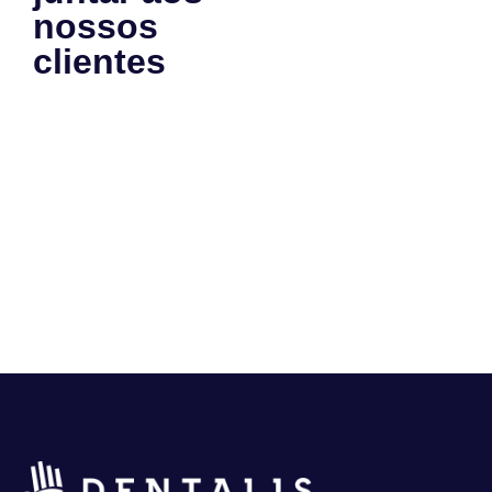
nossos
clientes
e
se tornar
um case
de
sucesso
também?