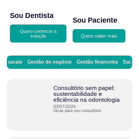
Sou Dentista
Sou Paciente
Quero conhecer a
solução
Quero saber mais
as bucais
Gestão de negócio
Gestão financeira
Saúde 
Consultório sem papel:
sustentabilidade e
eficiência na odontologia
03/07/2026
Dicas para seu consultório