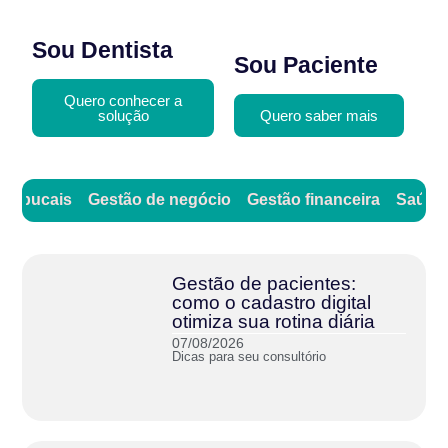
Sou Dentista
Sou Paciente
Quero conhecer a
solução
Quero saber mais
as bucais
Gestão de negócio
Gestão financeira
Saúde 
Gestão de pacientes:
como o cadastro digital
otimiza sua rotina diária
07/08/2026
Dicas para seu consultório