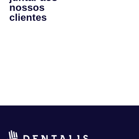
nossos
clientes
e
se tornar
um case
de
sucesso
também?