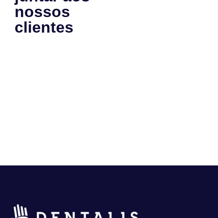
nossos
clientes
e
se tornar
um case
de
sucesso
também?