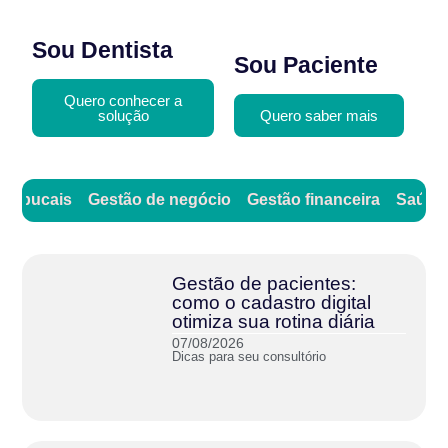
Sou Dentista
Sou Paciente
Quero conhecer a
solução
Quero saber mais
as bucais
Gestão de negócio
Gestão financeira
Saúde 
Gestão de pacientes:
como o cadastro digital
otimiza sua rotina diária
07/08/2026
Dicas para seu consultório