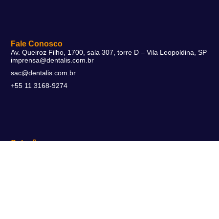
Fale Conosco
Av. Queiroz Filho, 1700, sala 307, torre D – Vila Leopoldina, SP
imprensa@dentalis.com.br
sac@dentalis.com.br
+55 11 3168-9274
Soluções
DentalFlex
DentalMax
DentalSmart