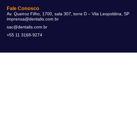
Fale Conosco
Av. Queiroz Filho, 1700, sala 307, torre D – Vila Leopoldina, SP
imprensa@dentalis.com.br
sac@dentalis.com.br
+55 11 3168-9274
Soluções
DentalFlex
DentalMax
DentalSmart
© 2026 Dentalis Software | Todos os direitos reservados.
Políticas de Privacidade