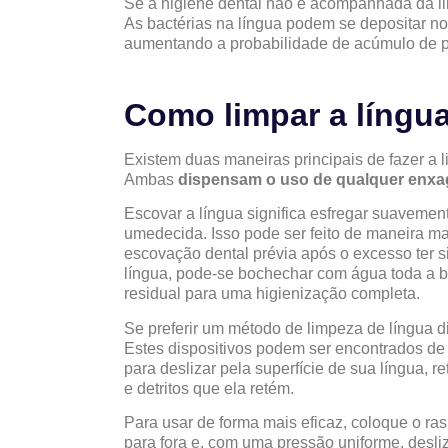
Se a higiene dental não é acompanhada da li
As bactérias na língua podem se depositar n
aumentando a probabilidade de acúmulo de pl
Como limpar a língu
Existem duas maneiras principais de fazer a
Ambas
dispensam o uso de qualquer enxa
Escovar a língua significa esfregar suaveme
umedecida. Isso pode ser feito de maneira mai
escovação dental prévia após o excesso ter 
língua, pode-se bochechar com água toda a b
residual para uma higienização completa.
Se preferir um método de limpeza de língua d
Estes dispositivos podem ser encontrados de 
para deslizar pela superfície de sua língua,
e detritos que ela retém.
Para usar de forma mais eficaz, coloque o ras
para fora e, com uma pressão uniforme, desli