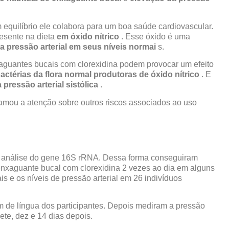
equilíbrio ele colabora para um boa saúde cardiovascular.
esente na dieta
em óxido nítrico
. Esse óxido é uma
 pressão arterial em seus níveis normai
s.
aguantes bucais com clorexidina podem provocar um efeito
bactérias da flora normal produtoras de óxido nítrico
. E
pressão arterial sistólica
.
amou a atenção sobre outros riscos associados ao uso
e análise do gene 16S rRNA. Dessa forma conseguiram
 enxaguante bucal com clorexidina 2 vezes ao dia em alguns
s e os níveis de pressão arterial em 26 indivíduos
m de língua dos participantes. Depois mediram a pressão
ete, dez e 14 dias depois.