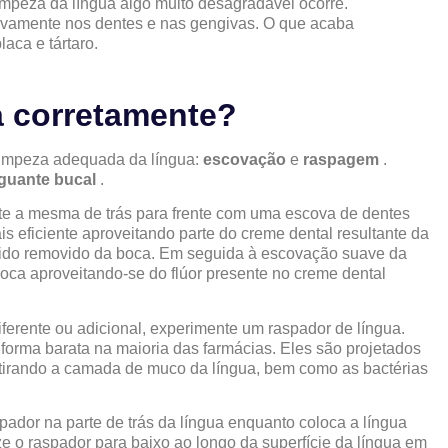
mpeza da língua algo muito desagradável ocorre.
ovamente nos dentes e nas gengivas. O que acaba
aca e tártaro.
a corretamente?
 limpeza adequada da língua:
escovação
e
raspagem
.
guante bucal
.
nte a mesma de trás para frente com uma escova de dentes
s eficiente aproveitando parte do creme dental resultante da
sido removido da boca. Em seguida à escovação suave da
oca aproveitando-se do flúor presente no creme dental
iferente ou adicional, experimente um raspador de língua.
forma barata na maioria das farmácias. Eles são projetados
 retirando a camada de muco da língua, bem como as bactérias
pador na parte de trás da língua enquanto coloca a língua
ze o raspador para baixo ao longo da superfície da língua em