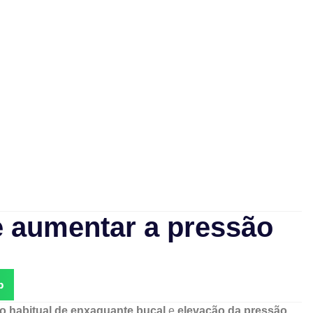
 aumentar a pressão
p
o habitual de enxaguante bucal
e
elevação da pressão