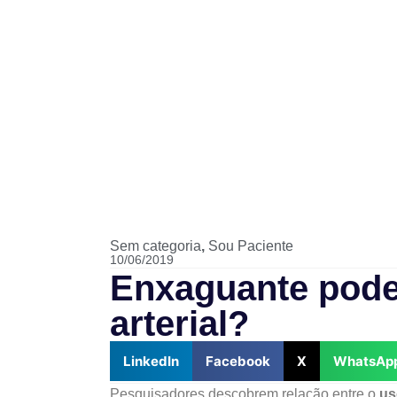
Sem categoria
,
Sou Paciente
10/06/2019
Enxaguante pode
arterial?
LinkedIn
Facebook
X
WhatsAp
Pesquisadores descobrem relação entre o
us