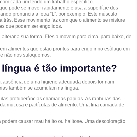
com cada um tendo um trabalho específico.
que pode se mover rapidamente e usa a superfície dos
uando pronuncia a letra “L”, por exemplo. Este músculo
 trás. Esse movimento faz com que o alimento se misture
es que podem ser engolidos.
alterar a sua forma. Eles a movem para cima, para baixo, de
vem alimentos que estão prontos para engolir no esôfago em
ue não nos sufoquemos.
 língua é tão importante?
Na ausência de uma higiene adequada depois formam
térias também se acumulam na língua.
culas protuberâncias chamadas papilas. As ranhuras das
 da mucosa e partículas de alimento. Uma fina camada de
gua podem causar mau hálito ou halitose. Uma descoloração