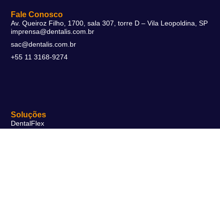
Fale Conosco
Av. Queiroz Filho, 1700, sala 307, torre D – Vila Leopoldina, SP
imprensa@dentalis.com.br
sac@dentalis.com.br
+55 11 3168-9274
Soluções
DentalFlex
DentalMax
DentalSmart
© 2026 Dentalis Software | Todos os direitos reservados.
Políticas de Privacidade