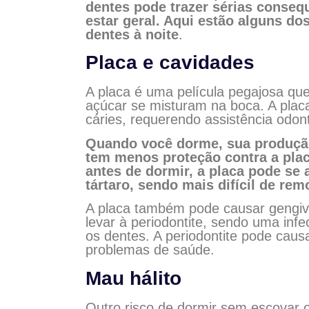
dentes pode trazer sérias conseq
estar geral. Aqui estão alguns do
dentes à noite
.
Placa e cavidades
A placa é uma película pegajosa qu
açúcar se misturam na boca. A placa
cáries, requerendo assistência odont
Quando você dorme, sua produção 
tem menos proteção contra a plac
antes de dormir, a placa pode se
tártaro, sendo mais difícil de rem
A placa também pode causar gengivi
levar à periodontite, sendo uma inf
os dentes. A periodontite pode caus
problemas de saúde.
Mau hálito
Outro risco de dormir sem escovar o