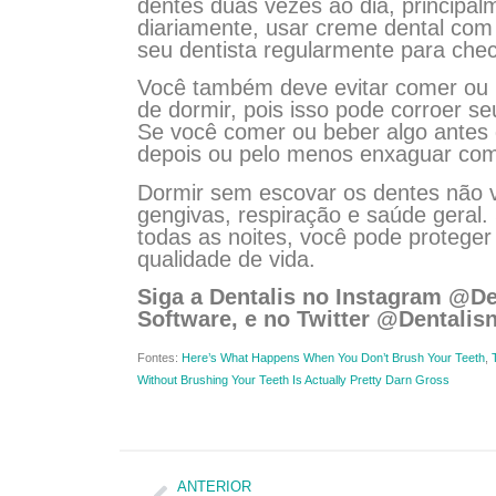
dentes duas vezes ao dia, principal
diariamente, usar creme dental com 
seu dentista regularmente para chec
Você também deve evitar comer ou b
de dormir, pois isso pode corroer s
Se você comer ou beber algo antes d
depois ou pelo menos enxaguar co
Dormir sem escovar os dentes não va
gengivas, respiração e saúde geral.
todas as noites, você pode proteger
qualidade de vida.
Siga a Dentalis no Instagram @De
Software, e no Twitter @Dentalisn
Fontes:
Here’s What Happens When You Don’t Brush Your Teeth
,
Without Brushing Your Teeth Is Actually Pretty Darn Gross
ANTERIOR