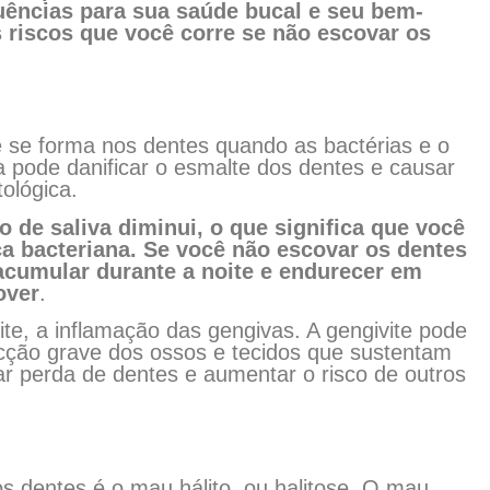
uências para sua saúde bucal e seu bem-
s riscos que você corre se não escovar os
e se forma nos dentes quando as bactérias e o
 pode danificar o esmalte dos dentes e causar
ológica.
de saliva diminui, o que significa que você
a bacteriana. Se você não escovar os dentes
 acumular durante a noite e endurecer em
over
.
te, a inflamação das gengivas. A gengivite pode
ecção grave dos ossos e tecidos que sustentam
ar perda de dentes e aumentar o risco de outros
s dentes é o mau hálito, ou halitose. O mau