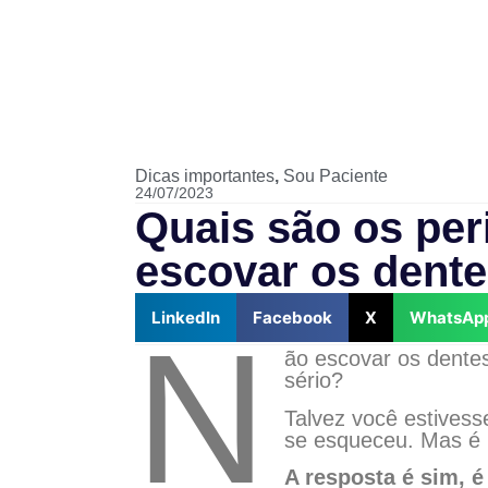
Dicas importantes
,
Sou Paciente
24/07/2023
Quais são os per
escovar os dent
LinkedIn
Facebook
X
WhatsAp
N
ão escovar os dente
sério?
Talvez você estives
se esqueceu. Mas é
A resposta é sim, 