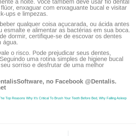
mente à noite. Você também deve usar fio dental
flúor, enxaguar com enxaguante bucal e visitar
k-ups e limpezas.
eber qualquer coisa açucarada, ou ácida antes
eu esmalte e alimentar as bactérias em sua boca.
e dormir, certifique-se de escovar os dentes
m água.
le o risco. Pode prejudicar seus dentes,
 Seguindo uma rotina simples de higiene bucal
 seu sorriso e desfrutar de uma melhor
ntalisSoftware, no Facebook @Dentalis.
et
The Top Reasons Why It’s Critical To Brush Your Teeth Before Bed
,
Why Falling Asleep