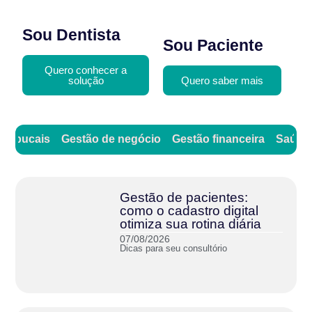
Sou Dentista
Sou Paciente
Quero conhecer a
solução
Quero saber mais
as bucais
Gestão de negócio
Gestão financeira
Saúde 
Gestão de pacientes:
como o cadastro digital
otimiza sua rotina diária
07/08/2026
Dicas para seu consultório