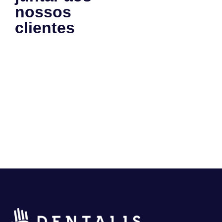
nossos
clientes
e
se tornar
um case
de
sucesso
também?