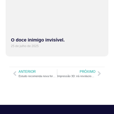
O doce inimigo invisível.
25 de julho de 2025
ANTERIOR
PRÓXIMO
Estudo recomenda nova forma de classificação dos carcinomas bucais
Impressão 3D: irá revolucionar a Odontologia